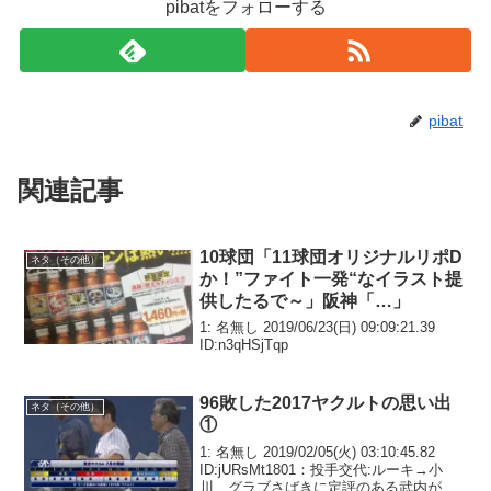
pibatをフォローする
pibat
関連記事
10球団「11球団オリジナルリポD
ネタ（その他）
か！”ファイト一発“なイラスト提
供したるで～」阪神「…」
1: 名無し 2019/06/23(日) 09:09:21.39
ID:n3qHSjTqp
96敗した2017ヤクルトの思い出
ネタ（その他）
①
1: 名無し 2019/02/05(火) 03:10:45.82
ID:jURsMt1801：投手交代:ルーキ→小
川 グラブさばきに定評のある武内がフ