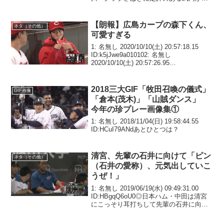
ァーストの守備につく2：バティスタ 左
中間へのホームラン ヤ8-4広3：田中 低
めのフォー...
【朗報】広島カープの森下くん、
ネタ（その他）
可愛すぎる
1: 名無し 2020/10/10(土) 20:57:18.15
ID:k5jJwe9a010102: 名無し
2020/10/10(土) 20:57:26.95
ID:k5jJwe9a01010ッッッッ！4: 名無し
2020/10/10...
2018三大GIF「牧田召喚の儀式」
GIF画像
「倉本(茂木)」「山賊ダンス」
今年の珍プレー画像集①
1: 名無し 2018/11/04(日) 19:58:44.55
ID:HCuI79ANdあとひとつは？
清宮、先輩の石井に向けて「ピン
ネタ（その他）
（石井の愛称）、元気出していこ
うぜ！」
1: 名無し 2019/06/19(水) 09:49:31.00
ID:HBgqQ6oU0◎日本ハム・中田は清宮
にこっそり耳打ちして先輩の石井に向け
て「ピン（石井の愛称）、元気出してい
こうぜ！」と言わせたにもかかわらず、