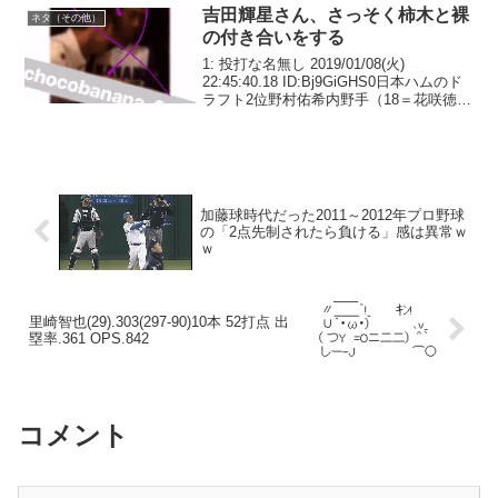
「お前、先輩をなめて...
吉田輝星さん、さっそく柿木と裸
ネタ（その他）
の付き合いをする
1: 投打な名無し 2019/01/08(火)
22:45:40.18 ID:Bj9GiGHS0日本ハムのド
ラフト2位野村佑希内野手（18＝花咲徳
栄）が、充実の寮生活を明かした。千
葉・鎌ケ谷の室内練習場で、同4位の万波
中正外野手とともに約2...
加藤球時代だった2011～2012年プロ野球
の「2点先制されたら負ける」感は異常ｗ
ｗ
里崎智也(29).303(297-90)10本 52打点 出
塁率.361 OPS.842
コメント