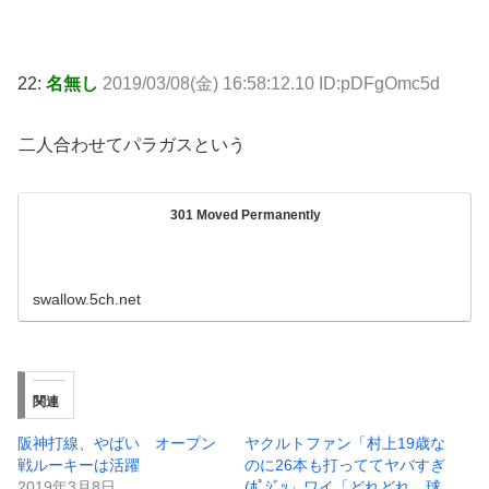
22:
名無し
2019/03/08(金) 16:58:12.10 ID:pDFgOmc5d
二人合わせてパラガスという
301 Moved Permanently
swallow.5ch.net
関連
阪神打線、やばい オープン
ヤクルトファン「村上19歳な
戦ルーキーは活躍
のに26本も打っててヤバすぎ
2019年3月8日
(ﾎﾟｼﾞｯ」ワイ「どれどれ、球