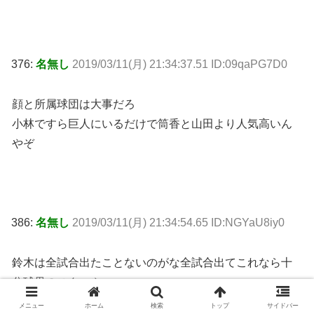
376:
名無し
2019/03/11(月) 21:34:37.51 ID:09qaPG7D0
顔と所属球団は大事だろ
小林ですら巨人にいるだけで筒香と山田より人気高いん
やぞ
386:
名無し
2019/03/11(月) 21:34:54.65 ID:NGYaU8iy0
鈴木は全試合出たことないのがな全試合出てこれなら十
分球界のスターや
今年に期待やね
メニュー
ホーム
検索
トップ
サイドバー