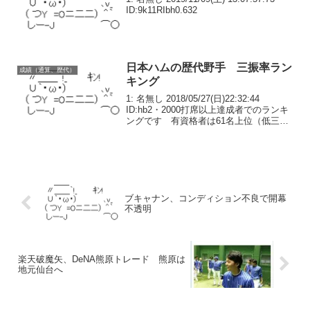
ID:9k11RIbh0.632
日本ハムの歴代野手 三振率ラン
成績（通算、歴代）
キング
1: 名無し 2018/05/27(日)22:32:44
ID:hb2・2000打席以上達成者でのランキ
ングです 有資格者は61名上位（低三振
率）15名 下位20名を発表しますハム以
外での成績は含みません・三振率の算出
法は 三振数÷（打席数...
ブキャナン、コンディション不良で開幕
不透明
楽天破魔矢、DeNA熊原トレード 熊原は
地元仙台へ