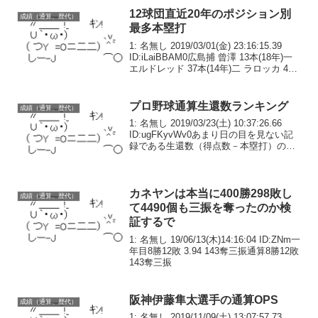
12球団直近20年のポジション別
成績（通算、歴代）
最多本塁打
1: 名無し 2019/03/01(金) 23:16:15.39
ID:iLaiBBAM0広島捕 曾澤 13本(18年)一
エルドレッド 37本(14年)二 ラロッカ 40
本(04年)三 新井 43本(05年)遊 シーツ 25
本(03年)左...
プロ野球通算生還数ランキング
成績（通算、歴代）
1: 名無し 2019/03/23(土) 10:37:26.66
ID:ugFKyvWv0あまり日の目を見ない記
録である生還数（得点数－本塁打）の歴
代ランキングを発表するで
カネヤンは本当に400勝298敗し
成績（通算、歴代）
て4490個も三振を奪ったのか検
証するで
1: 名無し 19/06/13(木)14:16:04 ID:ZNm一
年目8勝12敗 3.94 143奪三振通算8勝12敗
143奪三振
阪神伊藤隼太選手の通算OPS
成績（通算、歴代）
1: 名無し 2019/11/09(土) 13:07:57.73