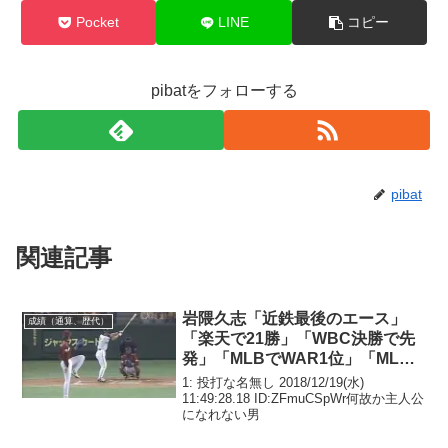
Pocket
LINE
コピー
pibatをフォローする
pibat
関連記事
岩隈久志「近鉄最後のエース」
成績（通算、歴代）
「楽天で21勝」「WBC決勝で先
発」「MLBでWAR1位」「MLB
ノーノー」←これ
1: 投打な名無し 2018/12/19(水)
11:49:28.18 ID:ZFmuCSpWr何故か主人公
になれない男