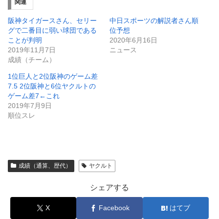
関連
阪神タイガースさん、セリー
中日スポーツの解説者さん順
グで二番目に弱い球団である
位予想
ことが判明
2020年6月16日
2019年11月7日
ニュース
成績（チーム）
1位巨人と2位阪神のゲーム差
7.5 2位阪神と6位ヤクルトの
ゲーム差7←これ
2019年7月9日
順位スレ
成績（通算、歴代）
ヤクルト
シェアする
X
Facebook
はてブ