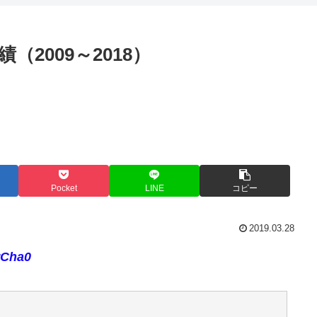
（2009～2018）
Pocket
LINE
コピー
2019.03.28
rCha0