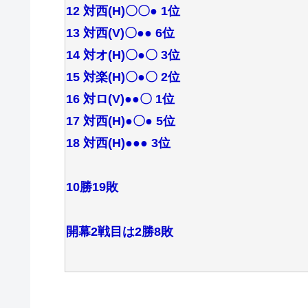
12 対西(H)〇〇● 1位
13 対西(V)〇●● 6位
14 対オ(H)〇●〇 3位
15 対楽(H)〇●〇 2位
16 対ロ(V)●●〇 1位
17 対西(H)●〇● 5位
18 対西(H)●●● 3位
10勝19敗
開幕2戦目は2勝8敗