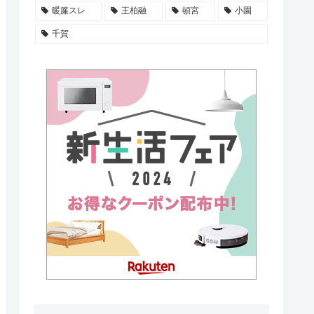
暖簾スレ
王柏融
頓宮
小園
千賀