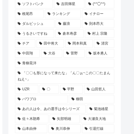
ソフトバンク
吉田輝星
(*^◯^*)
根尾昂
ランキング
イチロー
ダルビッシュ
藤浪
則本昂大
うるさいですね
倉本寿彦
村上 宗隆
チア
田中将大
岡本和真
清宮
中田翔
大谷
菅野
坂本勇人
青柳晃洋
「〇〇も形になって来たな」「ん〇ぉ~この〇〇たまん
ねえ~」
UZR
〇
平野
山田哲人
パワプロ
柳田
あの人は今、あの選手は今シリーズ
菊池雄星
佐々木朗希
矢部明雄
大瀬良大地
山本由伸
奥川恭伸
引退打線