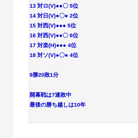
13 対ロ(V)●●〇 5位
14 対日(V)●〇● 2位
15 対西(V)●●● 5位
16 対西(V)●●〇 6位
17 対楽(H)●●● 4位
18 対ソ(V)●〇● 4位
9勝20敗1分
開幕戦は7連敗中
最後の勝ち越しは10年