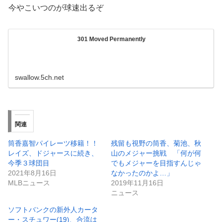
今やこいつのが球速出るぞ
301 Moved Permanently
swallow.5ch.net
関連
筒香嘉智パイレーツ移籍！！
残留も視野の筒香、菊池、秋
レイズ、ドジャースに続き、
山のメジャー挑戦 「何が何
今季３球団目
でもメジャーを目指すんじゃ
2021年8月16日
なかったのかよ…」
MLBニュース
2019年11月16日
ニュース
ソフトバンクの新外人カータ
ー・スチュワー(19)、合流は