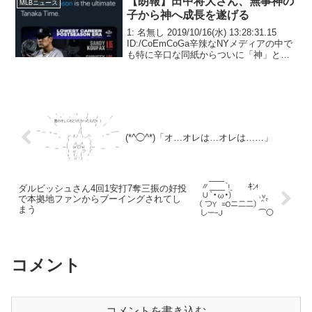
【朗報】田中将大さん、無事神の
MLBニュース
子から神へ成長を遂げる
1: 名無し 2019/10/16(水) 13:28:31.15
ID:/CoEmCoGa辛辣なNYメディアの中で
も特に辛口な同紙からついに「神」と呼
ばれるにようになった。
(*^◯^*)「オ…オレは…オレは……」
ダルビッシュさん4回1安打7奪三振の好投
で本拠地ファンからブーイングされてし
まう
コメント
コメントを書き込む