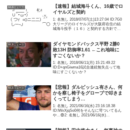
【速報】結城海斗くん、16歳でロ
MLBニュース
イヤルズと契約
1: 名無し 2018/07/07(土)13:27:04 ID:7G0
大リーグのロイヤルズが大阪府在住の結
城海斗投手（１６）と契約する方針であ
ることが７日までに明らかになった。マ
イナー契約とみられ、８日に正式発表さ
れる。今春、中学を卒業した...
ダイヤモンドバックス平野 2勝0
MLBニュース
敗13H 防御率1.61 ←これ地味に
すごくないか？
1: 名無し 2018/06/11(月) 15:21:49.22
ID:D+qnGiwma16試合連続無失点って地
味にすごくないか？
【悲報】ダルビッシュ有さん、何
MLBニュース
かを察し椅子をグローブで叩きま
くってしまう…
1: 名無し 2021/06/16(水) 23:16:18.38
ID:lWxXjqSo0何をそんなに苛ついてるん
や…😨2: 名無し 2021/06/16(水)
23:16:40.28 ID:TAFzv5/4M利き手はやめ
ろ！3: 名無し ...