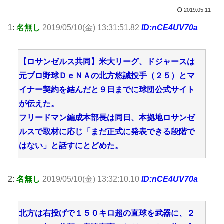
2019.05.11
1:
名無し
2019/05/10(金) 13:31:51.82
ID:nCE4UV70a
【ロサンゼルス共同】米大リーグ、ドジャースは
元プロ野球ＤｅＮＡの北方悠誠投手（２５）とマ
イナー契約を結んだと９日までに球団公式サイト
が伝えた。
フリードマン編成本部長は同日、本拠地ロサンゼ
ルスで取材に応じ「まだ正式に発表できる段階で
はない」と話すにとどめた。
2:
名無し
2019/05/10(金) 13:32:10.10
ID:nCE4UV70a
北方は右投げで１５０キロ超の直球を武器に、２