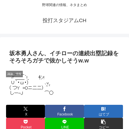
野球関連の情報、ネタまとめ
投打スタジアムCH
坂本勇人さん、イチローの連続出塁記録を
そろそろガチで抜かしそうw.w
議論、情報
X
Facebook
はてブ
Pocket
LINE
コピー