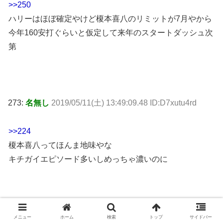
>>250
ハリーはほぼ確定やけど榎本喜八のリミットが7月やから
今年160安打ぐらいと仮定して来年のスタートダッシュ次
第
273:
名無し
2019/05/11(土) 13:49:09.48 ID:D7xutu4rd
>>224
榎本喜八ってほんま地味やな
キチガイエピソード多いしめっちゃ濃いのに
234:
名無し
2019/05/11(土) 13:45:59.37 ID:MpjsdPjPa
メニュー
ホーム
検索
トップ
サイドバー