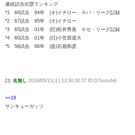
連続試合出塁ランキング
*1 69試合 94年 (オ)イチロー ※パ・リーグ記録
*2 67試合 95年 (オ)イチロー
*3 65試合 01年 (巨)松井秀喜 ※セ・リーグ記録
*4 60試合 01年 (日)小笠原道大
*5 56試合 86年 (急)石嶺和彦
21:
名無し
2019/05/11(土) 13:30:30.37 ID:D7xutu4rd
>>18
サンキューガッツ