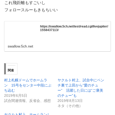
これ飛距離もすごいし
フォロースルーもきもちいい
https://swallow.5ch.net/test/read.cgi/livejupiter/
1558437113/
swallow.5ch.net
関連
村上札幌ドームでホームラ
ヤクルト村上、試合中にベン
ン 15号をセンター中段にぶ
チ裏で上田から“愛のチュ
ち込む
ー” 活躍した日には“ご褒美
2019年6月5日
のチュー”も
試合関連情報、反省会、感想
2019年8月13日
ネタ（その他）
ヤクルト村上、ホームランし