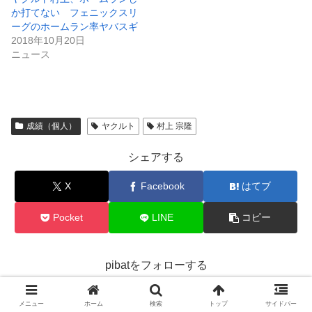
か打てない フェニックスリ
ーグのホームラン率ヤバスギ
2018年10月20日
ニュース
成績（個人）
ヤクルト
村上 宗隆
シェアする
X
Facebook
はてブ
Pocket
LINE
コピー
pibatをフォローする
メニュー
ホーム
検索
トップ
サイドバー