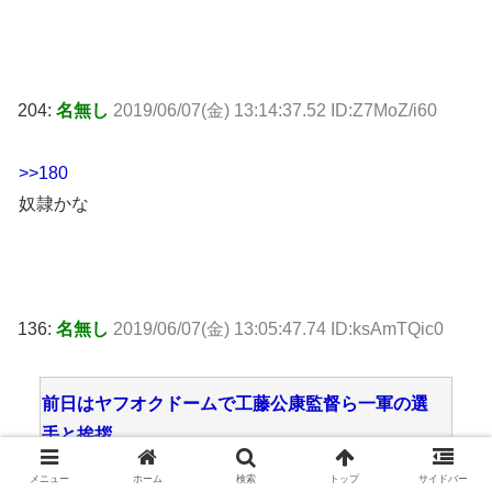
204:
名無し
2019/06/07(金) 13:14:37.52 ID:Z7MoZ/i60
>>180
奴隷かな
136:
名無し
2019/06/07(金) 13:05:47.74 ID:ksAmTQic0
前日はヤフオクドームで工藤公康監督ら一軍の選
手と挨拶。
松田宣浩選手には「熱男～！」を伝授され、「と
メニュー
ホーム
検索
トップ
サイドバー