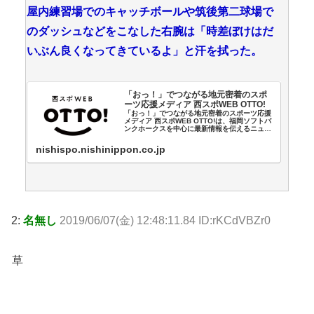
屋内練習場でのキャッチボールや筑後第二球場で
のダッシュなどをこなした右腕は「時差ぼけはだ
いぶん良くなってきているよ」と汗を拭った。
「おっ！」でつながる地元密着のスポ
ーツ応援メディア 西スポWEB OTTO!
「おっ！」でつながる地元密着のスポーツ応援
メディア 西スポWEB OTTO!は、福岡ソフトバ
ンクホークスを中心に最新情報を伝えるニュー
スサイトです。プロ野球情報、アビスパ福岡な
どJリーグ情報やSAGA久光スプリングス、ラグ
nishispo.nishinippon.co.jp
ビートップリーグや...
2:
名無し
2019/06/07(金) 12:48:11.84 ID:rKCdVBZr0
草