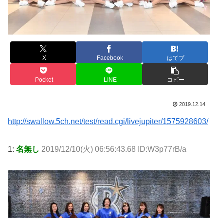
X
Facebook
はてブ
Pocket
LINE
コピー
2019.12.14
http://swallow.5ch.net/test/read.cgi/livejupiter/1575928603/
1:
名無し
2019/12/10(火) 06:56:43.68 ID:W3p77rB/a