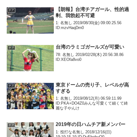
【朗報】台湾チアガール、性的過
チア
剰、我勃起不可避
1: 名無し 2019/08/30(金) 09:00:25.56
ID:mzvHaqDm0
台湾のラミゴガールズが可愛い
チア
78: 名無し 2019/02/28(木) 20:56:38.86
ID:XEOfa8vo0
東京ドームの売り子、レベルが高
チア
すぎる
1: 名無し 2019/08/12(月) 06:59:11.99
ID:PKA+DO4Z0みんな可愛くて細くて綺
麗な子やんけ
2019年の日ハムチア新メンバー
チア
1: 投打な名無し 2018/12/16(日)
19:19:15.19 ID:DyEbobuQ0