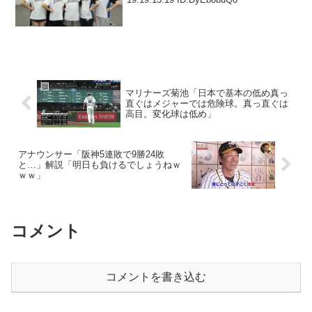
マリナーズ菊池「日本で基本の低め真っ
直ぐはメジャーでは危険球。真っ直ぐは
高目。変化球は低め」
アナウンサー「阪神5連敗で9勝24敗
と…」解説「明日も負けるでしょうねｗ
ｗｗ」
コメント
コメントを書き込む