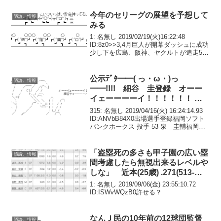
津 右肩インピンジメント症
候群鈴木翔 右手血行障害...
今年のセリーグの展望を予想して
議論、情報
みる
1: 名無し 2019/02/19(火)16:22:48
ID:8z0>>3,4月巨人が開幕ダッシュに成功
少し下を広島、阪神、ヤクルトが追走5月
巨人と広島の首位争い、横浜が5割付近に
上昇阪神はキープ、ヤクルトはダウン 中
日はようやっとる6月...
公示ﾃﾞﾀ━━( っ・ω・)っ
議論、情報
━━!!!! 細谷 圭登録 オーー
イェーーーーイ！！！！！！ 細
谷ケェーーーーイ！！！！！！
315: 名無し 2019/04/16(火) 16:24:14.93
ID:ANVbB84X0出場選手登録福岡ソフト
バンクホークス 投手 53 泉 圭輔福岡ソ
フトバンクホークス 外野手 24 長谷川
勇也北海道日本ハムファイターズ 内野手
...
「盗塁死の多さも甲子園の広い塁
議論、情報
間考慮したら無視出来るレベルや
しな」 近本(25歳) .271(513-
139) 9本 37打点 OPS.704 28盗塁
1: 名無し 2019/09/06(金) 23:55:10.72
（13盗塁死） UZR+3.9 ←これの
ID:ISWvWQzB0許せる？
1位指名
なんＪ民の10年前の12球団監督
議論、情報