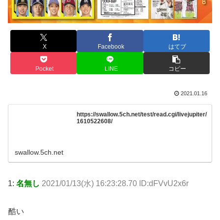
X
Facebook
はてブ
Pocket
LINE
コピー
2021.01.16
https://swallow.5ch.net/test/read.cgi/livejupiter/
1610522608/
swallow.5ch.net
1:
名無し
2021/01/13(水) 16:23:28.70 ID:dFVvU2x6r
酷い