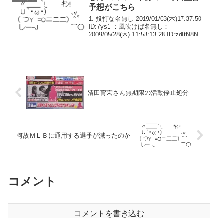
予想がこちら
1: 投打な名無し 2019/01/03(木)17:37:50
ID:7ys1 ：風吹けば名無し：
2009/05/28(木) 11:58:13.28 ID:zdItN8Nw
日：稲葉楽：古田ソ：松中檻：清原ロ：
外人西：石井一巨：小笠原ヤ：宮本...
清田育宏さん無期限の活動停止処分
何故ＭＬＢに通用する選手が減ったのか
コメント
コメントを書き込む