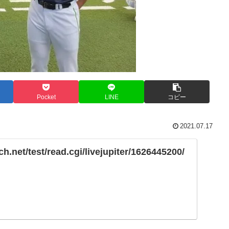
Pocket
LINE
コピー
2021.07.17
ch.net/test/read.cgi/livejupiter/1626445200/