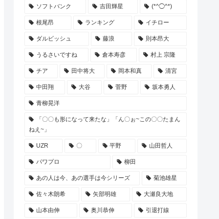
ソフトバンク
吉田輝星
(*^◯^*)
根尾昂
ランキング
イチロー
ダルビッシュ
藤浪
則本昂大
うるさいですね
倉本寿彦
村上 宗隆
チア
田中将大
岡本和真
清宮
中田翔
大谷
菅野
坂本勇人
青柳晃洋
「〇〇も形になって来たな」「ん〇ぉ~この〇〇たまん
ねえ~」
UZR
〇
平野
山田哲人
パワプロ
柳田
あの人は今、あの選手は今シリーズ
菊池雄星
佐々木朗希
矢部明雄
大瀬良大地
山本由伸
奥川恭伸
引退打線