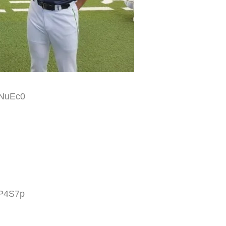
2NuEc0
5P4S7p