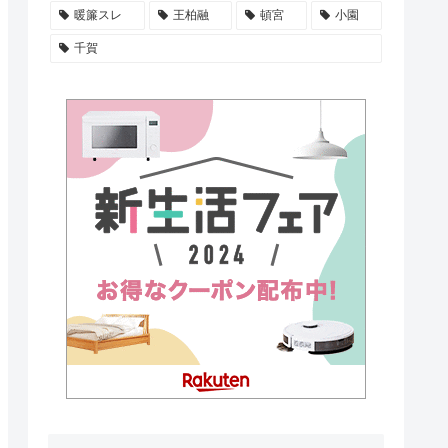
暖簾スレ
王柏融
頓宮
小園
千賀