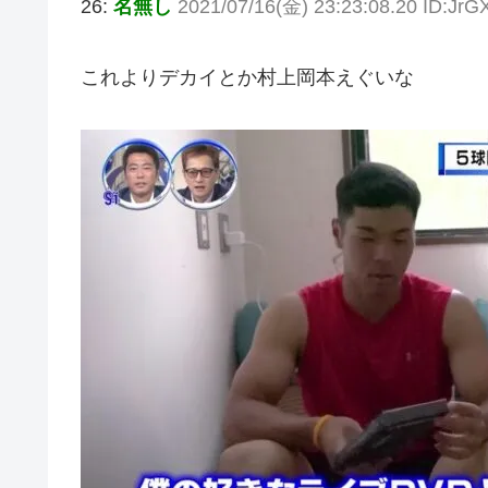
26:
名無し
2021/07/16(金) 23:23:08.20 ID:JrG
これよりデカイとか村上岡本えぐいな