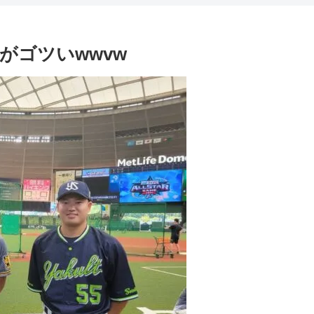
がゴツいwwvw