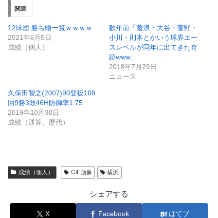
関連
12球団 勝ち頭一覧ｗｗｗｗ
数年前「藤浪・大谷・菅野・
2021年6月5日
小川・則本とかいう球界エー
成績（個人）
スレベルが同年に出てきた奇
跡www」
2018年7月29日
ニュース
久保田智之(2007)90登板108
回9勝3敗46H防御率1.75
2019年10月30日
成績（通算、歴代）
成績（個人）
GIF画像
横浜
シェアする
X
Facebook
はてブ