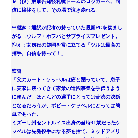
９（投）解雇告知後札幌ドームのロッカーへ、同
僚に挨拶をして、その場で泣き崩れる。
中継ぎ：通訳が記者の持っていた最新PCを羨まし
がる→ウルフ・ホフパとサプライズプレゼント。
抑え：女房役の鶴岡を常に立てる「ツルは最高の
捕手。自信を持って！」
監督
「父のカート・ケッペルは癌と闘っていて、息子
に実家に戻ってきて家業の造園事業を手伝うよう
に頼んだ。ほとんどの選手にとっては苦渋の決断
となるだろうが、ボビー・ケッペルにとっては簡
単であった。
ミズーリ州セントルイス出身の当時31歳だったケ
ッペルは先発投手になる夢を捨て、ミッドアメリ