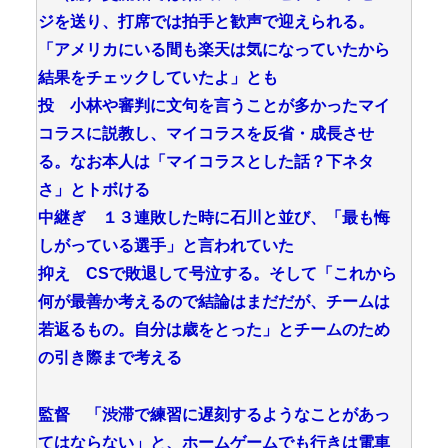
ジを送り、打席では拍手と歓声で迎えられる。
「アメリカにいる間も楽天は気になっていたから
結果をチェックしていたよ」とも
投 小林や審判に文句を言うことが多かったマイ
コラスに説教し、マイコラスを反省・成長させ
る。なお本人は「マイコラスとした話？下ネタ
さ」とトボける
中継ぎ １３連敗した時に石川と並び、「最も悔
しがっている選手」と言われていた
抑え CSで敗退して号泣する。そして「これから
何が最善か考えるので結論はまだだが、チームは
若返るもの。自分は歳をとった」とチームのため
の引き際まで考える
監督 「渋滞で練習に遅刻するようなことがあっ
てはならない」と、ホームゲームでも行きは電車