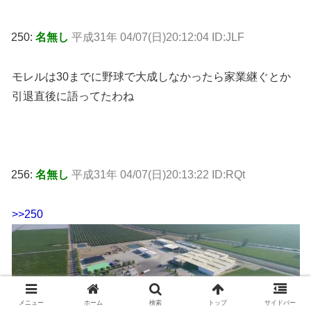
250:
名無し
平成31年 04/07(日)20:12:04 ID:JLF
モレルは30までに野球で大成しなかったら家業継ぐとか
引退直後に語ってたわね
256:
名無し
平成31年 04/07(日)20:13:22 ID:RQt
>>250
メニュー
ホーム
検索
トップ
サイドバー