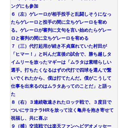
ングにも参加
６（左）ゲレーロが相手投手と乱闘しそうになっ
たらゲレーロと投手の間に立ちゲレーロを宥め
る。ゲレーロが審判に文句を言い始めたらゲレー
ロと審判の間に立ちゲレーロを宥める
７（三）代打起用が続き不貞腐れていた村田が
「ヒマー！」と叫んだ直後の試合で、勝ち越しタ
イムリーを放ったマギーは「ムラタは素晴らしい
選手。打ちたくなるはずの代打で四球を選んで繋
いでくれたから、僕は打てたんだ。僕がこうして
仕事を出来るのはムラタあってのことだ」と語っ
た
８（右）３連続敬遠されたロッテ戦で、３度目で
ついにサヨナラHRを放って泣く亀井を抱き寄せて
祝福し、共に喜ぶ
９（捕）交流戦では楽天ファンへビデオメッセー