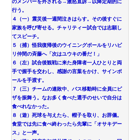
のメンバーを外される→激怒直訴→以降定期的に
行う。
４（一）震災後一週間泣きはらす。その後すぐに
家族を呼び寄せる。チャリティー試合では志願し
てスピーチ。
５（捕）怪我復帰後のウイニングボールをリハビ
リ仲間の斉藤へ「次はユウキの番だ！」
６（左）試合後観戦に来た身障者一人ひとりと両
手で握手を交わし、感謝の言葉をかけ、サインボ
ールを手渡す。
７（三）チームの連敗中、バス移動時に全員にピ
ザを振舞う。なお多く食べた選手のせいで自分は
食べれなかった。
８（遊）死球を与えたら、帽子を取り、お辞儀。
食堂では先に食べ終わったら先輩に「オサキデー
ス」と一声。