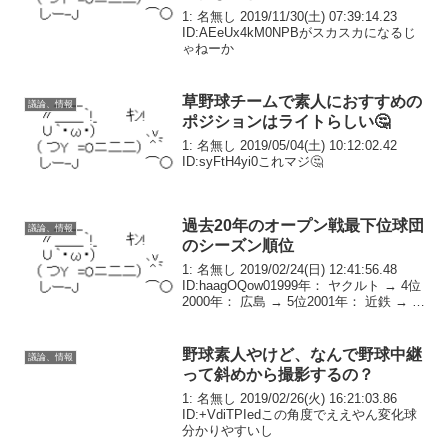
1: 名無し 2019/11/30(土) 07:39:14.23
ID:AEeUx4kM0NPBがスカスカになるじ
ゃねーか
草野球チームで素人におすすめの
議論、情報
ポジションはライトらしい🤔
1: 名無し 2019/05/04(土) 10:12:02.42
ID:syFtH4yi0これマジ🤔
過去20年のオープン戦最下位球団
議論、情報
のシーズン順位
1: 名無し 2019/02/24(日) 12:41:56.48
ID:haagOQow01999年： ヤクルト → 4位
2000年： 広島 → 5位2001年： 近鉄 → 優
勝2002年： オリックス → 最下位2003
年： オリックス ...
野球素人やけど、なんで野球中継
議論、情報
って斜めから撮影するの？
1: 名無し 2019/02/26(火) 16:21:03.86
ID:+VdiTPIedこの角度でええやん変化球
分かりやすいし