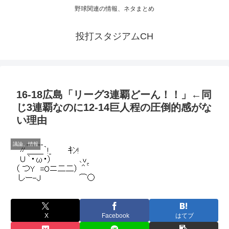
野球関連の情報、ネタまとめ
投打スタジアムCH
16-18広島「リーグ3連覇どーん！！」←同
じ3連覇なのに12-14巨人程の圧倒的感がな
い理由
議論、情報
X
Facebook
はてブ